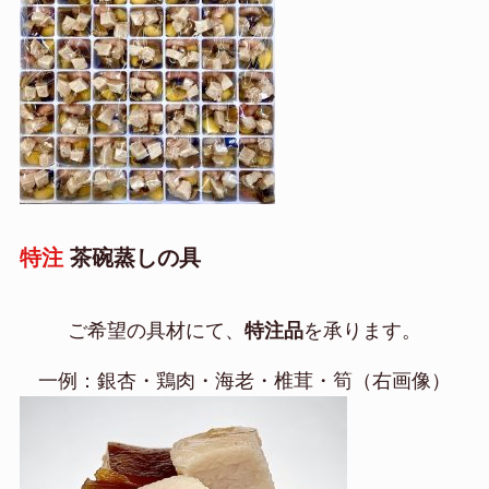
特注
茶碗蒸しの具
ご希望の具材にて、
特注品
を承ります。
一例：銀杏・鶏肉・海老・椎茸・筍（右画像）