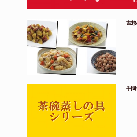
吉惣
手間